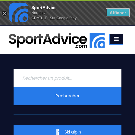
SportAdvice
Afficher
Narobaz
GRATUIT - Sur Google Play
Favoris (
0
)
Alertes (
0
)
ACCUEIL
SKIS
2020
COMPARATEUR
CONSEILS
QUESTIONS
Rechercher
-
RÉPONSES
CONTACT
Ski alpin