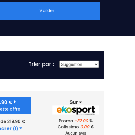
Valider
Trier par :
Sur
9.90 €
cette offre
Promo
-32.00
%
 de 319.90 €
Colissimo
0.00
€
arer
(1)
Aucun avis