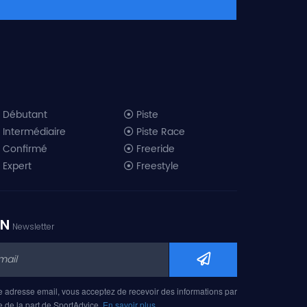
Débutant
Piste
Intermédiaire
Piste Race
Confirmé
Freeride
Expert
Freestyle
All-Mountain
Randonnée
Télémark
ON
Newsletter
Mini ski
Ski piste 2019
Ski freeride 2019
Ski freestyle 2019
e adresse email, vous acceptez de recevoir des informations par
Ski AM 2019
e de la part de SportAdvice.
En savoir plus…