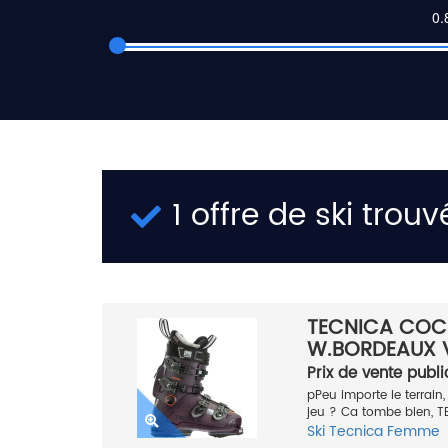
1 offre de ski trouv
TECNICA COC
W.BORDEAUX V
Prix de vente publi
pPeu importe le terrain
jeu ? Ca tombe bien, 
Ski
Tecnica
Femme