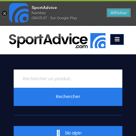
SportAdvice
Afficher
Narobaz
GRATUIT - Sur Google Play
Favoris (
0
)
Alertes (
0
)
ACCUEIL
SKIS
2020
COMPARATEUR
CONSEILS
QUESTIONS
Rechercher
-
RÉPONSES
CONTACT
Ski alpin