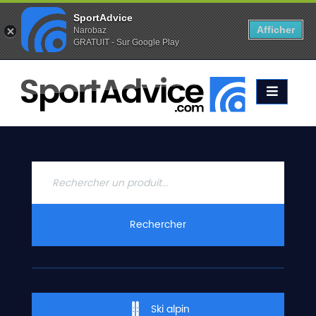
SportAdvice
Afficher
Narobaz
GRATUIT - Sur Google Play
Favoris (
0
)
Alertes (
0
)
ACCUEIL
SKIS
2020
COMPARATEUR
CONSEILS
QUESTIONS
Rechercher
-
RÉPONSES
CONTACT
Ski alpin