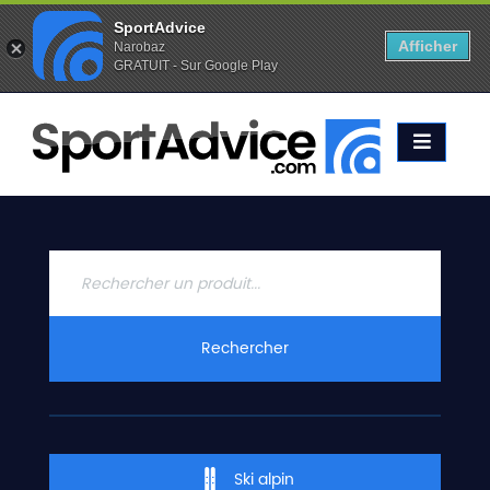
SportAdvice
Afficher
Narobaz
GRATUIT - Sur Google Play
Favoris (
0
)
Alertes (
0
)
ACCUEIL
SKIS
2020
COMPARATEUR
CONSEILS
QUESTIONS
Rechercher
-
RÉPONSES
CONTACT
Ski alpin