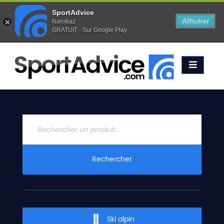
SportAdvice
Afficher
Narobaz
GRATUIT - Sur Google Play
Favoris (
0
)
Alertes (
0
)
ACCUEIL
SKIS
2020
COMPARATEUR
CONSEILS
QUESTIONS
Rechercher
-
RÉPONSES
CONTACT
Ski alpin