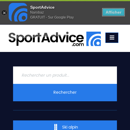
SportAdvice
Afficher
Narobaz
GRATUIT - Sur Google Play
Favoris (
0
)
Alertes (
0
)
ACCUEIL
SKIS
2020
COMPARATEUR
CONSEILS
QUESTIONS
Rechercher
-
RÉPONSES
CONTACT
Ski alpin