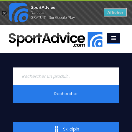
SportAdvice
Afficher
Narobaz
GRATUIT - Sur Google Play
Favoris (
0
)
Alertes (
0
)
ACCUEIL
SKIS
2020
COMPARATEUR
CONSEILS
QUESTIONS
Rechercher
-
RÉPONSES
CONTACT
Ski alpin