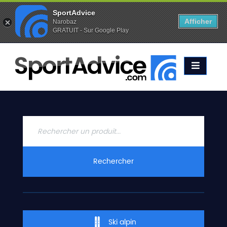
SportAdvice
Afficher
Narobaz
GRATUIT - Sur Google Play
Favoris (
0
)
Alertes (
0
)
ACCUEIL
SKIS
2020
COMPARATEUR
CONSEILS
QUESTIONS
Rechercher
-
RÉPONSES
CONTACT
Ski alpin