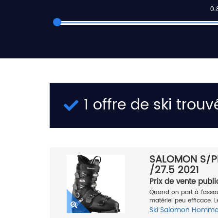
1 offre de ski trouv
SALOMON S/P
/27.5 2021
Prix de vente publi
Quand on part à l’assa
matériel peu efficace. 
Ski
Salomon
Homm