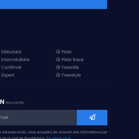
Débutant
Piste
Intermédiaire
Piste Race
Confirmé
Freeride
Expert
Freestyle
All-Mountain
Randonnée
Télémark
ON
Newsletter
Mini ski
Ski piste 2019
Ski freeride 2019
Ski freestyle 2019
e adresse email, vous acceptez de recevoir des informations par
Ski AM 2019
e de la part de SportAdvice.
En savoir plus…