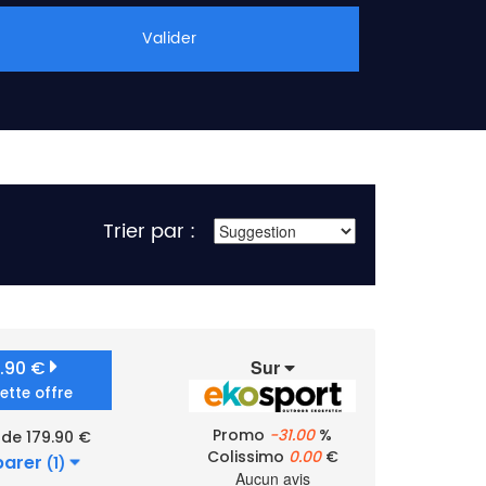
Valider
Trier par :
Sur
9.90 €
cette offre
Promo
-31.00
%
 de 179.90 €
Colissimo
0.00
€
arer
(1)
Aucun avis