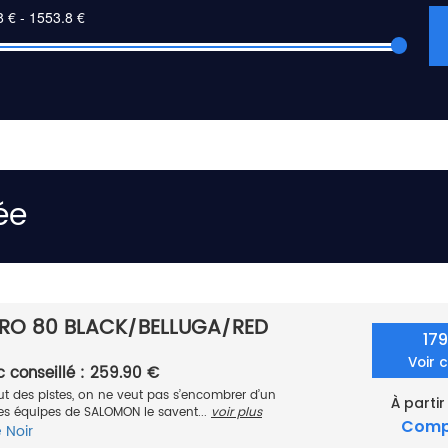
ée
RO 80 BLACK/BELLUGA/RED
17
Voir 
c conseillé : 259.90 €
ut des pistes, on ne veut pas s’encombrer d’un
À partir
Les équipes de SALOMON le savent...
voir plus
Comp
e
Noir