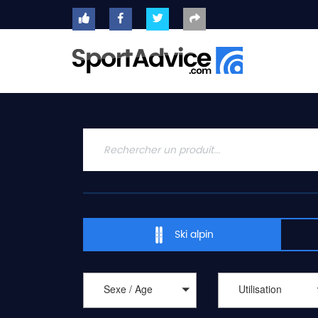
ACCUEIL
SKIS
2020
COMPARATEUR
CONSEILS
QUESTIONS
-
Ski alpin
RÉPONSES
CONTACT
Sexe / Age
Utilisation