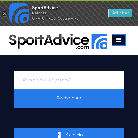
SportAdvice
Afficher
Narobaz
GRATUIT - Sur Google Play
Favoris (
0
)
Alertes (
0
)
ACCUEIL
SKIS
2020
COMPARATEUR
CONSEILS
QUESTIONS
Rechercher
-
RÉPONSES
CONTACT
Ski alpin