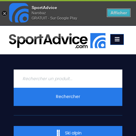
SportAdvice
Afficher
Narobaz
GRATUIT - Sur Google Play
Favoris (
0
)
Alertes (
0
)
ACCUEIL
SKIS
2020
COMPARATEUR
CONSEILS
QUESTIONS
Rechercher
-
RÉPONSES
CONTACT
Ski alpin