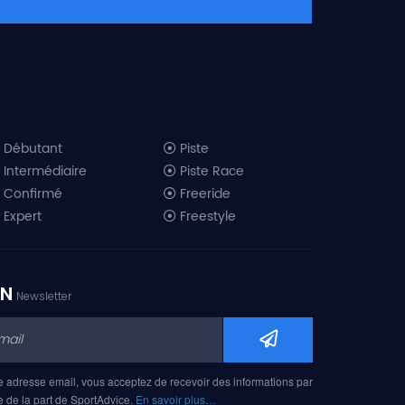
Débutant
Piste
Intermédiaire
Piste Race
Confirmé
Freeride
Expert
Freestyle
All-Mountain
Randonnée
Télémark
ON
Newsletter
Mini ski
Ski piste 2019
Ski freeride 2019
Ski freestyle 2019
e adresse email, vous acceptez de recevoir des informations par
Ski AM 2019
e de la part de SportAdvice.
En savoir plus…