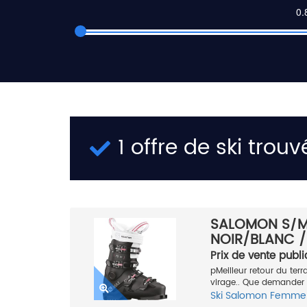
1 offre de ski trouv
SALOMON S/M
NOIR/BLANC /
Prix de vente publi
pMeilleur retour du ter
virage.. Que demander
Ski
Salomon
Femme