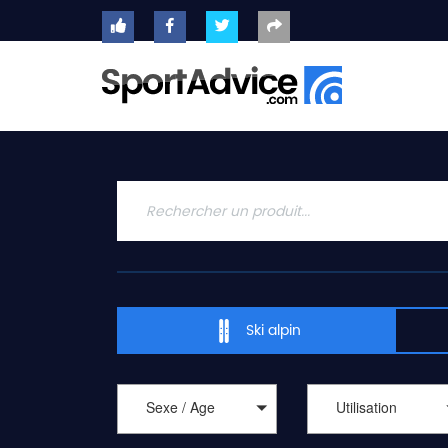
ACCUEIL
SKIS
2020
COMPARATEUR
CONSEILS
QUESTIONS
-
Ski alpin
RÉPONSES
CONTACT
Sexe / Age
Utilisation