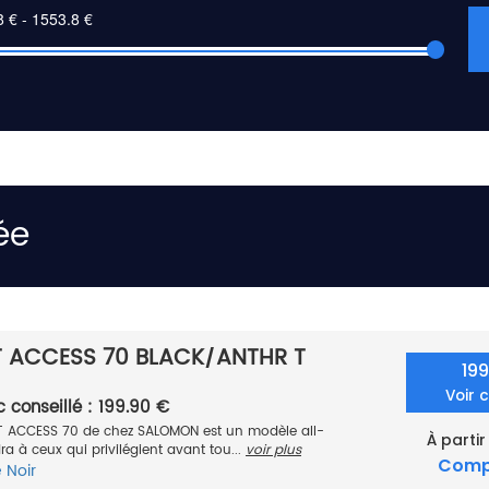
ée
 ACCESS 70 BLACK/ANTHR T
19
Voir 
c conseillé : 199.90 €
ST ACCESS 70 de chez SALOMON est un modèle all-
À partir
 à ceux qui privilégient avant tou...
voir plus
Comp
e
Noir