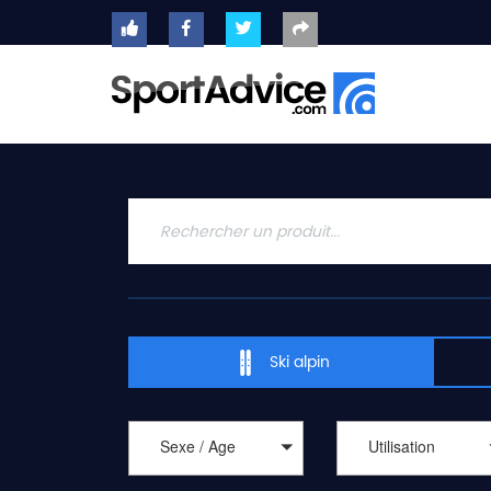
ACCUEIL
SKIS
2020
COMPARATEUR
CONSEILS
QUESTIONS
-
Ski alpin
RÉPONSES
CONTACT
Sexe / Age
Utilisation