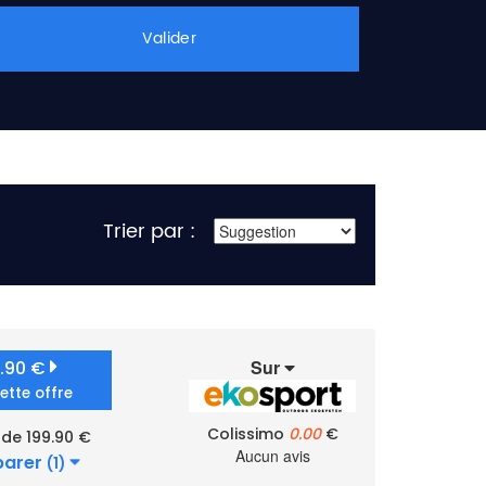
Valider
Trier par :
Sur
9.90 €
cette offre
Colissimo
0.00
€
 de 199.90 €
Aucun avis
arer
(1)