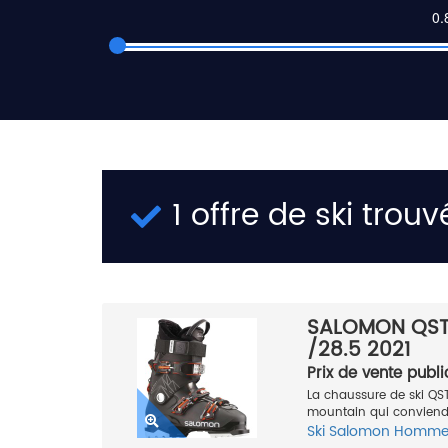
1 offre de ski trouv
SALOMON QST
/28.5 2021
Prix de vente publi
La chaussure de ski Q
mountain qui conviendra
Ski
Salomon
Homm