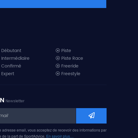
Débutant
Piste
Intermédiaire
Piste Race
Confirmé
Freeride
Expert
Freestyle
All-Mountain
Randonnée
Télémark
ON
Newsletter
Mini ski
Ski piste 2019
Ski freeride 2019
Ski freestyle 2019
e adresse email, vous acceptez de recevoir des informations par
Ski AM 2019
e de la part de SportAdvice.
En savoir plus…