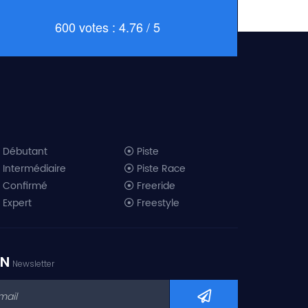
600 votes : 4.76 / 5
Débutant
Piste
Intermédiaire
Piste Race
Confirmé
Freeride
Expert
Freestyle
All-Mountain
Randonnée
Télémark
ON
Newsletter
Mini ski
Ski piste 2019
Ski freeride 2019