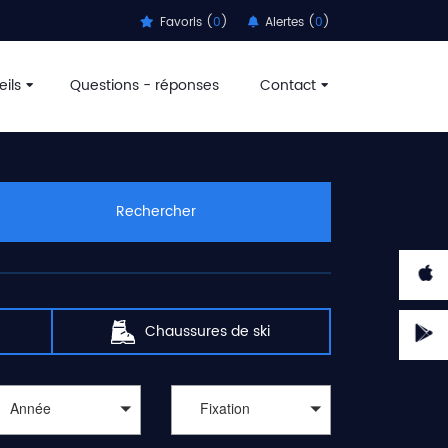
Favoris (
0
)
Alertes (
0
)
ils
Questions - réponses
Contact
aux sports d'hiver passent par
l'achat de matériels de
ortadvice recherche pour vous et vous guide, parmi des
 décathlon, speck sports, montaz, amazon, c-discount,
us permettre de
trouver des offres de ski pas cher
.
Rechercher
n, blizzard, black crows, apo, armada, atomic, dynafit,
atules vous démange, l'appel des télésièges, téléskis et
t réserver un moniteur ou monitrice pour profiter de la
 Lindsey Vonn entre les portes d'un slalom géant.
 de ski
. Les meilleurs remises ne sont pas que pour les
Chaussures de ski
Année
Fixation