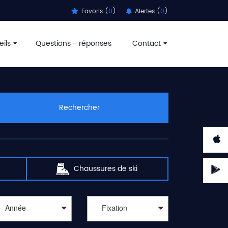
Favoris (
0
)
Alertes (
0
)
ils
Questions - réponses
Contact
aux sports d'hiver passent par
l'achat de matériels de
ortadvice recherche pour vous et vous guide, parmi des
 décathlon, speck sports, montaz, amazon, c-discount,
us permettre de
trouver des offres de ski pas cher
.
Rechercher
n, blizzard, black crows, apo, armada, atomic, dynafit,
atules vous démange, l'appel des télésièges, téléskis et
t réserver un moniteur ou monitrice pour profiter de la
 Lindsey Vonn entre les portes d'un slalom géant.
 de ski
. Les meilleurs remises ne sont pas que pour les
Chaussures de ski
Année
Fixation