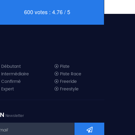
600 votes : 4.76 / 5
Débutant
Piste
Intermédiaire
Piste Race
Confirmé
Freeride
Expert
Freestyle
All-Mountain
Randonnée
Télémark
ON
Newsletter
Mini ski
Ski piste 2019
Ski freeride 2019