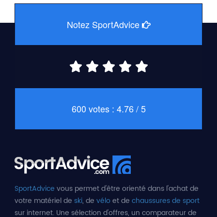
Notez SportAdvice
600 votes : 4.76 / 5
SportAdvice
vous permet d'être orienté dans l'achat de
votre matériel de
ski
, de
vélo
et de
chaussures de sport
sur internet. Une sélection d'offres, un comparateur de