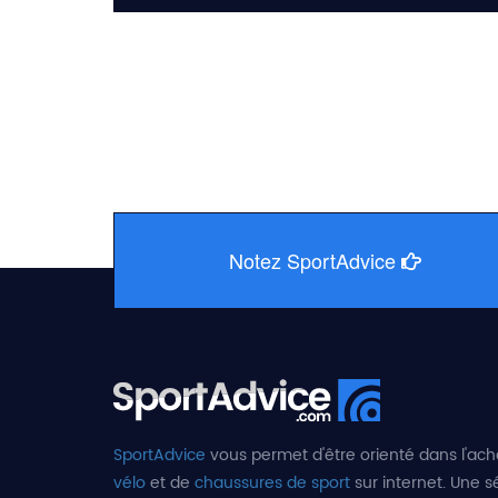
Notez SportAdvice
SportAdvice
vous permet d'être orienté dans l'ach
vélo
et de
chaussures de sport
sur internet. Une sé