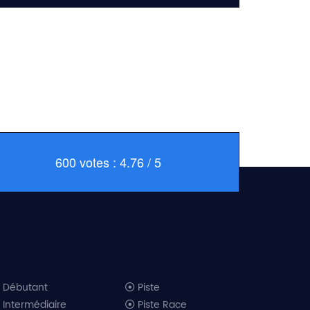
600 votes : 4.76 / 5
Débutant
Piste
Intermédiaire
Piste Race