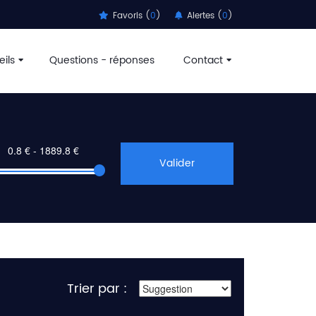
Favoris (
0
)
Alertes (
0
)
ils
Questions - réponses
Contact
Valider
Trier par :