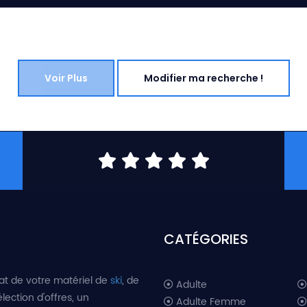
Voir Plus
Modifier ma recherche !
CATÉGORIES
at de votre matériel de
ski
, de
Adulte
lection d'offres, un
Adulte Femme