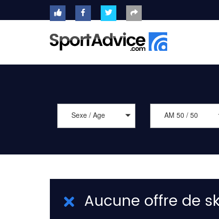
ACCUEIL
SKIS
2020
COMPARATEUR
Sexe / Age
AM 50 / 50
CONSEILS
QUESTIONS
-
RÉPONSES
CONTACT
Aucune offre de sk