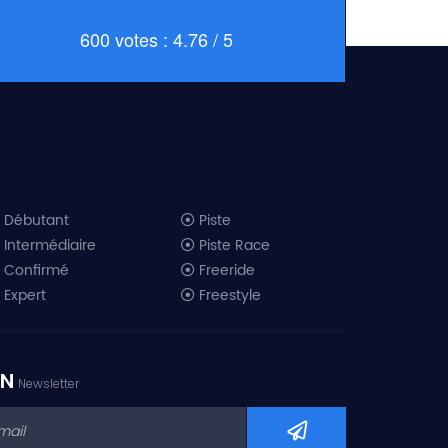
600 votes : 4.76 / 5
Débutant
Piste
Intermédiaire
Piste Race
Confirmé
Freeride
Expert
Freestyle
All-Mountain
Randonnée
Télémark
ON
Newsletter
Mini ski
Ski piste 2019
Ski freeride 2019